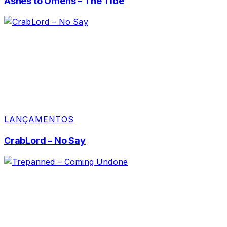
Ashes to Omens – The Tide
LANÇAMENTOS
CrabLord – No Say