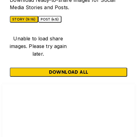
Download ready-to-share images for Social
Media Stories and Posts.
STORY (9:16)
POST (4:5)
Unable to load share
images. Please try again
later.
DOWNLOAD ALL