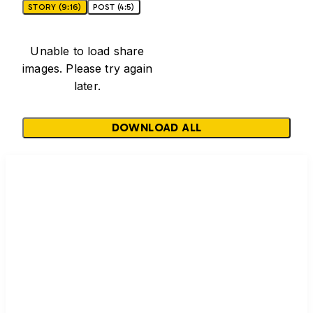
STORY (9:16)
POST (4:5)
Unable to load share
images. Please try again
later.
DOWNLOAD ALL