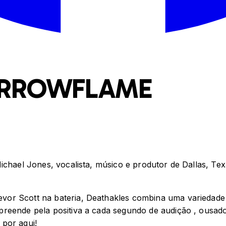
ORROWFLAME
chael Jones, vocalista, músico e produtor de Dallas, Texa
or Scott na bateria, Deathakles combina uma variedade 
preende pela positiva a cada segundo de audição , ousad
por aqui!