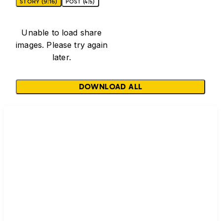
STORY (9:16)
POST (4:5)
Unable to load share
images. Please try again
later.
DOWNLOAD ALL