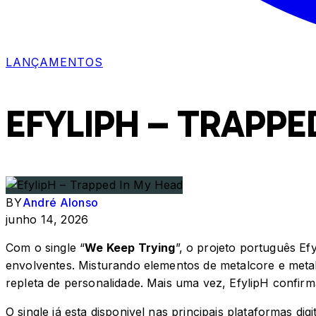
LANÇAMENTOS
EFYLIPH – TRAPPE
BY
André Alonso
junho 14, 2026
Com o single “
We Keep Trying
”, o projeto português Ef
envolventes. Misturando elementos de metalcore e metal
repleta de personalidade. Mais uma vez, EfylipH confir
O single já esta disponivel nas principais plataformas digit