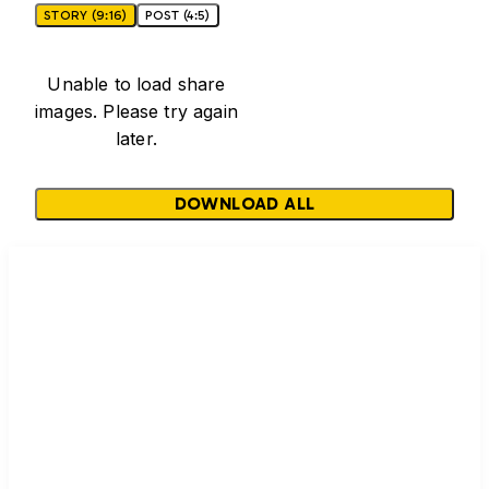
STORY (9:16)
POST (4:5)
Unable to load share
images. Please try again
later.
DOWNLOAD ALL