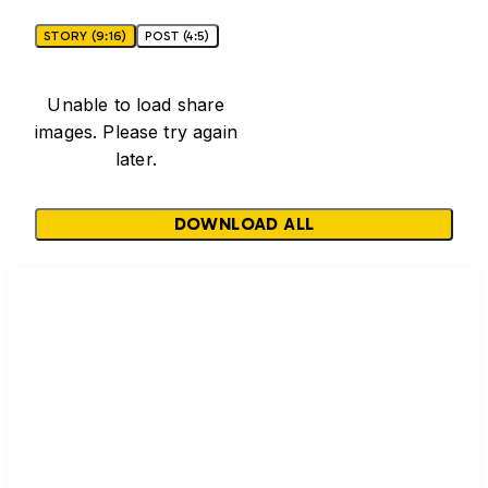
STORY (9:16)
POST (4:5)
Unable to load share
images. Please try again
later.
DOWNLOAD ALL