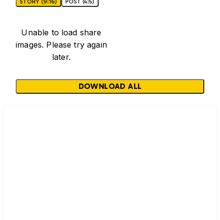
STORY (9:16)
POST (4:5)
Unable to load share
images. Please try again
later.
DOWNLOAD ALL