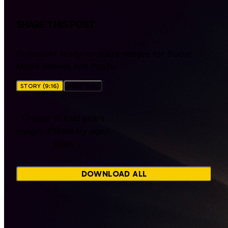
SHARE THIS POST
Download ready-to-share images for Social
Media Stories and Posts.
STORY (9:16)
POST (4:5)
Unable to load share
images. Please try again
later.
DOWNLOAD ALL