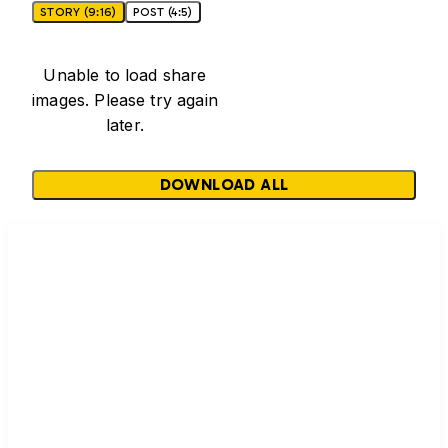
STORY (9:16)
POST (4:5)
Unable to load share
images. Please try again
later.
DOWNLOAD ALL