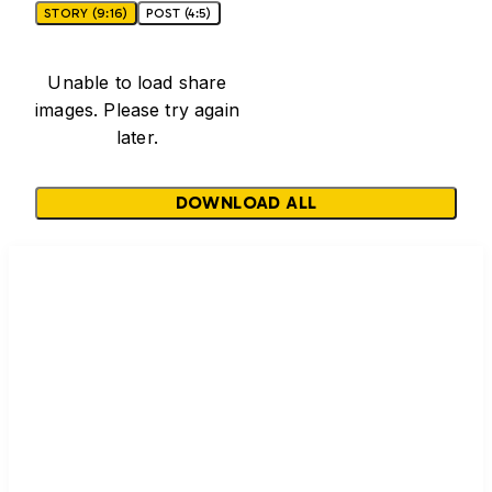
STORY (9:16)
POST (4:5)
Unable to load share
images. Please try again
later.
DOWNLOAD ALL