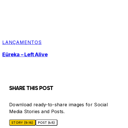
LANÇAMENTOS
Eüreka – Left Alive
SHARE THIS POST
Download ready-to-share images for Social
Media Stories and Posts.
STORY (9:16)
POST (4:5)