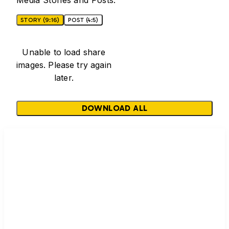
Media Stories and Posts.
STORY (9:16)
POST (4:5)
Unable to load share
images. Please try again
later.
DOWNLOAD ALL