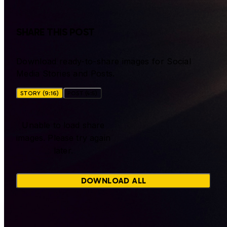
SHARE THIS POST
Download ready-to-share images for Social
Media Stories and Posts.
STORY (9:16)
POST (4:5)
Unable to load share
images. Please try again
later.
DOWNLOAD ALL