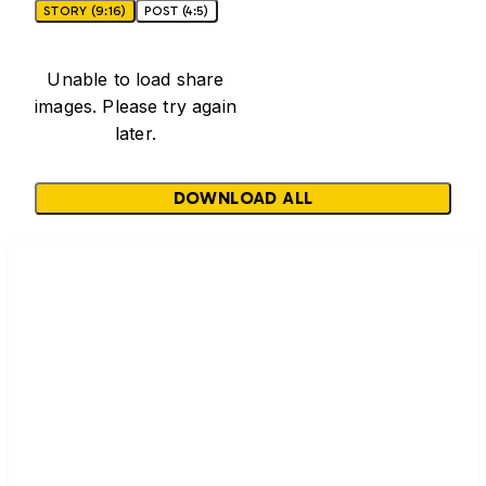
STORY (9:16)
POST (4:5)
Unable to load share
images. Please try again
later.
DOWNLOAD ALL