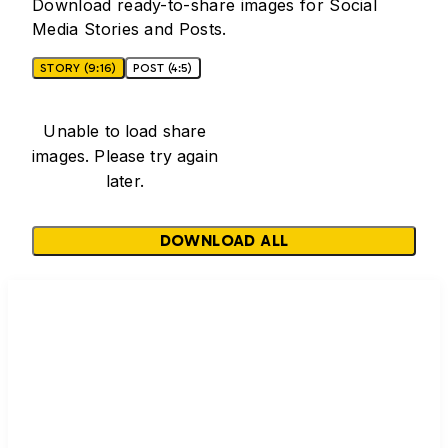
Download ready-to-share images for Social
Media Stories and Posts.
STORY (9:16)
POST (4:5)
Unable to load share
images. Please try again
later.
DOWNLOAD ALL